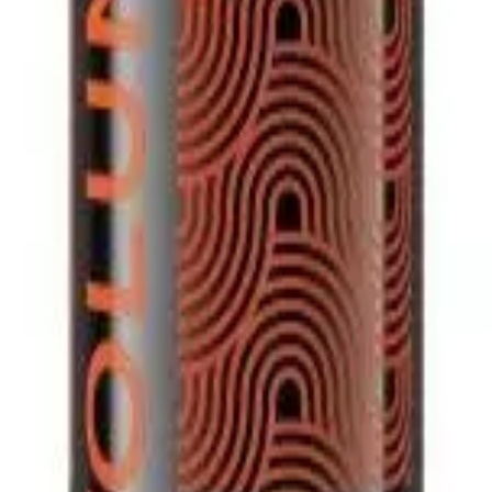
 Style» Faberlic
le» Faberlic