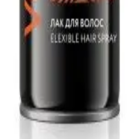
уратные повседневные и праздничные прически, сохраняя естес
ва, позволяющие придать волосам объем, текстуру или необходи
тата.
ого ухода за волосами, сочетая их с шампунями, бальзамами и с
ыгодные цены, пункты выдачи Faberlic.