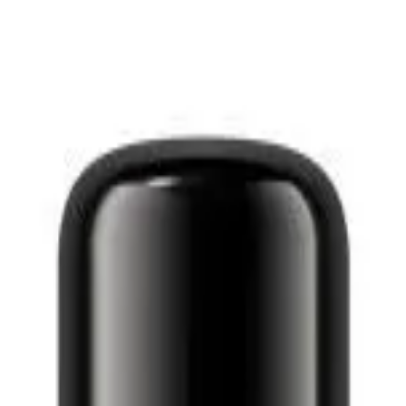
cosme
lic в Каза