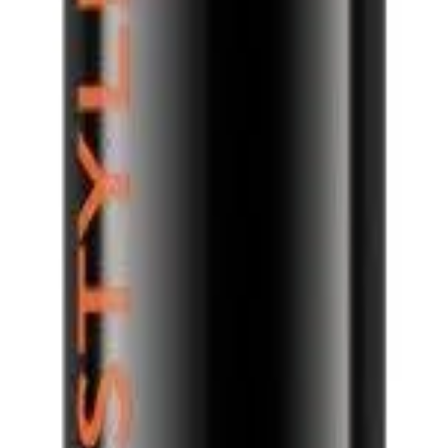
lic
erlic
e» Faberlic